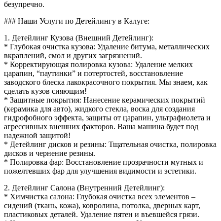
безупречно.
### Наши Услуги по Детейлингу в Калуге:
1. Детейлинг Кузова (Внешний Детейлинг):
* Глубокая очистка кузова: Удаление битума, металлических
вкраплений, смол и других загрязнений.
* Корректирующая полировка кузова: Удаление мелких
царапин, “паутинки” и потертостей, восстановление
заводского блеска лакокрасочного покрытия. Мы знаем, как
сделать кузов сияющим!
* Защитные покрытия: Нанесение керамических покрытий
(керамика для авто), жидкого стекла, воска для создания
гидрофобного эффекта, защиты от царапин, ультрафиолета и
агрессивных внешних факторов. Ваша машина будет под
надежной защитой!
* Детейлинг дисков и резины: Тщательная очистка, полировка
дисков и чернение резины.
* Полировка фар: Восстановление прозрачности мутных и
пожелтевших фар для улучшения видимости и эстетики.
2. Детейлинг Салона (Внутренний Детейлинг):
* Химчистка салона: Глубокая очистка всех элементов –
сидений (ткань, кожа), ковролина, потолка, дверных карт,
пластиковых деталей. Удаление пятен и въевшейся грязи.