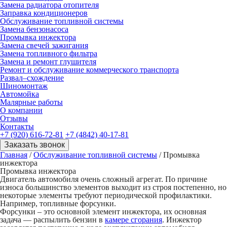
Замена радиатора отопителя
Заправка кондиционеров
Обслуживание топливной системы
Замена бензонасоса
Промывка инжектора
Замена свечей зажигания
Замена топливного фильтра
Замена и ремонт глушителя
Ремонт и обслуживание коммерческого транспорта
Развал–схождение
Шиномонтаж
Автомойка
Малярные работы
О компании
Отзывы
Контакты
+7 (920) 616-72-81
+7 (4842) 40-17-81
Заказать звонок
Главная
/
Обслуживание топливной системы
/
Промывка
инжектора
Промывка инжектора
Двигатель автомобиля очень сложный агрегат. По причине
износа большинство элементов выходит из строя постепенно, но
некоторые элементы требуют периодической профилактики.
Например, топливные форсунки.
Форсунки – это основной элемент инжектора, их основная
задача — распылить бензин в
камере сгорания
. Инжектор