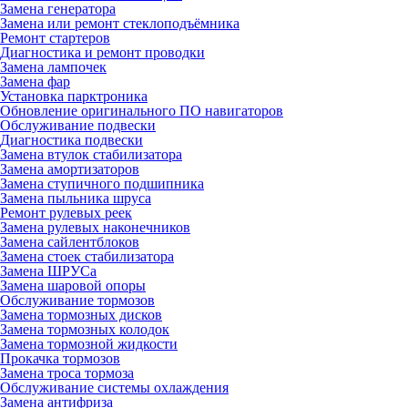
Замена генератора
Замена или ремонт стеклоподъёмника
Ремонт стартеров
Диагностика и ремонт проводки
Замена лампочек
Замена фар
Установка парктроника
Обновление оригинального ПО навигаторов
Обслуживание подвески
Диагностика подвески
Замена втулок стабилизатора
Замена амортизаторов
Замена ступичного подшипника
Замена пыльника шруса
Ремонт рулевых реек
Замена рулевых наконечников
Замена сайлентблоков
Замена стоек стабилизатора
Замена ШРУСа
Замена шаровой опоры
Обслуживание тормозов
Замена тормозных дисков
Замена тормозных колодок
Замена тормозной жидкости
Прокачка тормозов
Замена троса тормоза
Обслуживание системы охлаждения
Замена антифриза