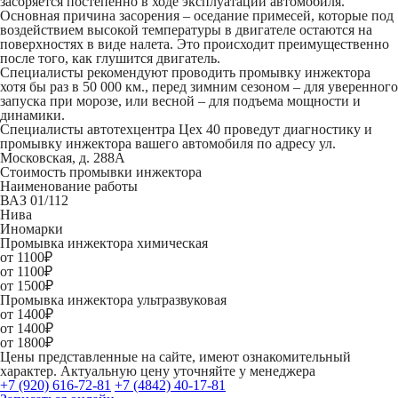
засоряется постепенно в ходе эксплуатации автомобиля.
Основная причина засорения – оседание примесей, которые под
воздействием высокой температуры в двигателе остаются на
поверхностях в виде налета. Это происходит преимущественно
после того, как глушится двигатель.
Специалисты рекомендуют проводить промывку инжектора
хотя бы раз в 50 000 км., перед зимним сезоном – для уверенного
запуска при морозе, или весной – для подъема мощности и
динамики.
Специалисты автотехцентра Цех 40 проведут диагностику и
промывку инжектора вашего автомобиля по адресу ул.
Московская, д. 288А
Стоимость промывки инжектора
Наименование работы
ВАЗ 01/112
Нива
Иномарки
Промывка инжектора химическая
от 1100₽
от 1100₽
от 1500₽
Промывка инжектора ультразвуковая
от 1400₽
от 1400₽
от 1800₽
Цены представленные на сайте, имеют ознакомительный
характер. Актуальную цену уточняйте у менеджера
+7 (920) 616-72-81
+7 (4842) 40-17-81