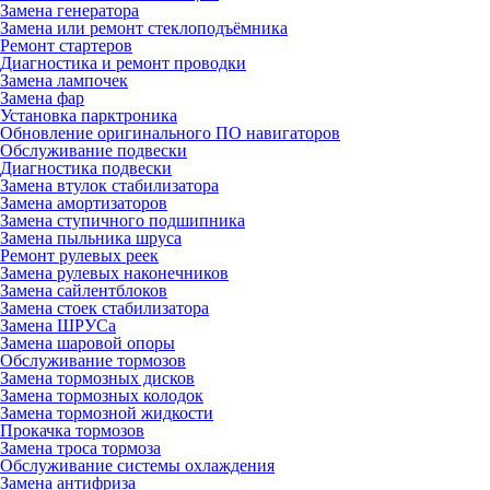
Замена генератора
Замена или ремонт стеклоподъёмника
Ремонт стартеров
Диагностика и ремонт проводки
Замена лампочек
Замена фар
Установка парктроника
Обновление оригинального ПО навигаторов
Обслуживание подвески
Диагностика подвески
Замена втулок стабилизатора
Замена амортизаторов
Замена ступичного подшипника
Замена пыльника шруса
Ремонт рулевых реек
Замена рулевых наконечников
Замена сайлентблоков
Замена стоек стабилизатора
Замена ШРУСа
Замена шаровой опоры
Обслуживание тормозов
Замена тормозных дисков
Замена тормозных колодок
Замена тормозной жидкости
Прокачка тормозов
Замена троса тормоза
Обслуживание системы охлаждения
Замена антифриза