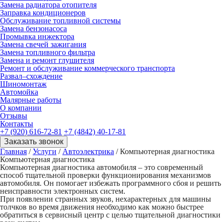
Замена радиатора отопителя
Заправка кондиционеров
Обслуживание топливной системы
Замена бензонасоса
Промывка инжектора
Замена свечей зажигания
Замена топливного фильтра
Замена и ремонт глушителя
Ремонт и обслуживание коммерческого транспорта
Развал–схождение
Шиномонтаж
Автомойка
Малярные работы
О компании
Отзывы
Контакты
+7 (920) 616-72-81
+7 (4842) 40-17-81
Заказать звонок
Главная
/
Услуги
/
Автоэлектрика
/
Компьютерная диагностика
Компьютерная диагностика
Компьютерная диагностика автомобиля – это современный
способ тщательной проверки функционирования механизмов
автомобиля. Он помогает избежать программного сбоя и решить
неисправности электронных систем.
При появлении странных звуков, нехарактерных для машины
толчков во время движения необходимо как можно быстрее
обратиться в сервисный центр с целью тщательной диагностики